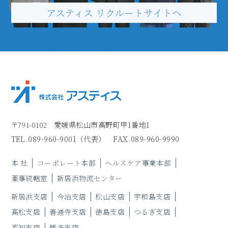
アスティス リクルートサイトヘ
愛媛県松山市高野町甲1番地1
〒791-0102
TEL.
089-960-9001
（代表）
FAX.089-960-9990
本 社
コーポレート本部
ヘルスケア事業本部
薬事統轄室
新居浜物流センター
新居浜支店
今治支店
松山支店
宇和島支店
高松支店
善通寺支店
徳島支店
つるぎ支店
高知支店
幡多支店