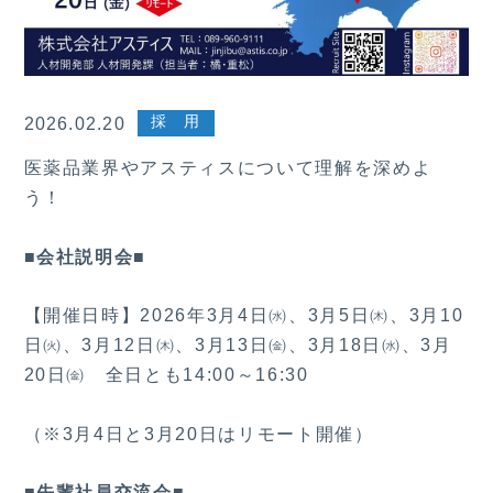
採 用
2026.02.20
医薬品業界やアスティスについて理解を深めよ
う！
■会社説明会■
【開催日時】2026年3月4日㈬、3月5日㈭、3月10
日㈫、3月12日㈭、3月13日㈮、3月18日㈬、3月
20日㈮ 全日とも14:00～16:30
（※3月4日と3月20日はリモート開催）
■先輩社員交流会■