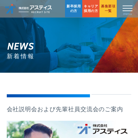
新卒採用
キャリア
募集要項
の方
採用の方
一覧
NEWS
新着情報
会社説明会および先輩社員交流会のご案内