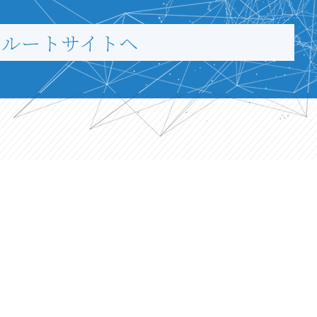
クルートサイトヘ
TEL.
089-960-9001
（代表）
FAX.089-960-9990
部
薬事統轄室
新居浜物流センター