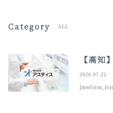
Category
ALL
【高知
2026.07.22
[mwform_form