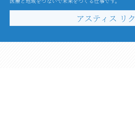
医療と地域をつないで未来をつくる仕事です。
アスティス リ
愛媛県松山市高野町甲1番地1
〒791-0102
本 社
コーポレート本部
ヘルスケア事業本