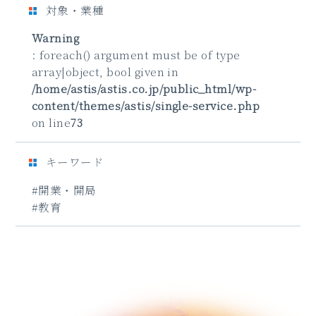
対象・業種
Warning
: foreach() argument must be of type
array|object, bool given in
/home/astis/astis.co.jp/public_html/wp-
content/themes/astis/single-service.php
on line
73
キーワード
#開業・開局
#教育