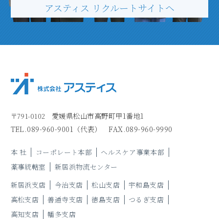
アスティス リクルートサイトヘ
愛媛県松山市高野町甲1番地1
〒791-0102
TEL.
089-960-9001
（代表）
FAX.089-960-9990
本 社
コーポレート本部
ヘルスケア事業本部
薬事統轄室
新居浜物流センター
新居浜支店
今治支店
松山支店
宇和島支店
高松支店
善通寺支店
徳島支店
つるぎ支店
高知支店
幡多支店