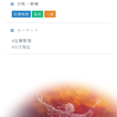
対象・業種
医療機関
薬局
介護
キーワード
#在庫管理
#IOT発注