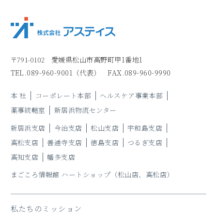
愛媛県松山市高野町甲1番地1
〒791-0102
TEL.
089-960-9001
（代表）
FAX.089-960-9990
本 社
コーポレート本部
ヘルスケア事業本部
薬事統轄室
新居浜物流センター
新居浜支店
今治支店
松山支店
宇和島支店
高松支店
善通寺支店
徳島支店
つるぎ支店
高知支店
幡多支店
まごころ情報館 ハートショップ
（松山店、高松店）
私たちのミッション