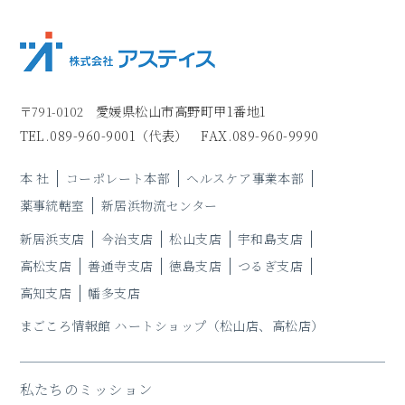
愛媛県松山市高野町甲1番地1
〒791-0102
TEL.
089-960-9001
（代表）
FAX.089-960-9990
本 社
コーポレート本部
ヘルスケア事業本部
薬事統轄室
新居浜物流センター
新居浜支店
今治支店
松山支店
宇和島支店
高松支店
善通寺支店
徳島支店
つるぎ支店
高知支店
幡多支店
まごころ情報館 ハートショップ
（松山店、高松店）
私たちのミッション