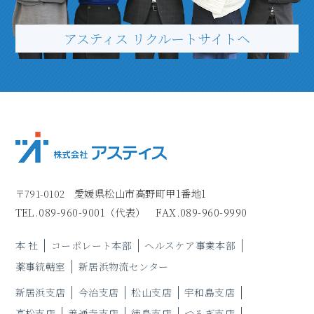
アスティス リクルートサイトヘ
愛媛県松山市高野町甲1番地1
〒791-0102
TEL.
089-960-9001
（代表）
FAX.089-960-9990
本 社
コーポレート本部
ヘルスケア事業本部
薬事統轄室
新居浜物流センター
新居浜支店
今治支店
松山支店
宇和島支店
高松支店
善通寺支店
徳島支店
つるぎ支店