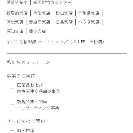
薬事統轄室
新居浜物流センター
新居浜支店
今治支店
松山支店
宇和島支店
高松支店
善通寺支店
徳島支店
つるぎ支店
高知支店
幡多支店
まごころ情報館 ハートショップ
（松山店、高松店）
私たちのミッション
事業のご案内
医薬品および
医療関連商品卸売事業
新規開業・開局
コンサルティング事業
サービスのご案内
卸・物流