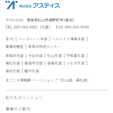
愛媛県松山市高野町甲1番地1
〒791-0102
TEL.
089-960-9001
（代表）
FAX.089-960-9990
本 社
コーポレート本部
ヘルスケア事業本部
薬事統轄室
新居浜物流センター
新居浜支店
今治支店
松山支店
宇和島支店
高松支店
善通寺支店
徳島支店
つるぎ支店
高知支店
幡多支店
まごころ情報館 ハートショップ
（松山店、高松店）
私たちのミッション
事業のご案内