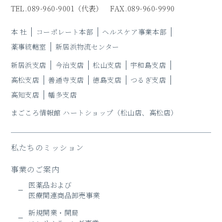
TEL.
089-960-9001
（代表）
FAX.089-960-9990
本 社
コーポレート本部
ヘルスケア事業本部
薬事統轄室
新居浜物流センター
新居浜支店
今治支店
松山支店
宇和島支店
高松支店
善通寺支店
徳島支店
つるぎ支店
高知支店
幡多支店
まごころ情報館 ハートショップ
（松山店、高松店）
私たちのミッション
事業のご案内
医薬品および
医療関連商品卸売事業
新規開業・開局