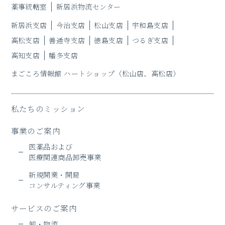
薬事統轄室
新居浜物流センター
新居浜支店
今治支店
松山支店
宇和島支店
高松支店
善通寺支店
徳島支店
つるぎ支店
高知支店
幡多支店
まごころ情報館 ハートショップ
（松山店、高松店）
私たちのミッション
事業のご案内
医薬品および
医療関連商品卸売事業
新規開業・開局
コンサルティング事業
サービスのご案内
卸・物流